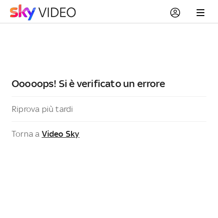
Ooooops! Si è verificato un errore
Riprova più tardi
Torna a
Video Sky