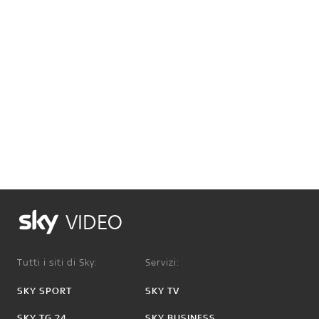
VIDEO
Tutti i siti di Sky:
Servizi:
SKY SPORT
SKY TV
SKY TG 24
SKY BUSINESS