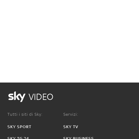
VIDEO
Tutti i siti di Sky:
Servizi:
SKY SPORT
SKY TV
SKY TG 24
SKY BUSINESS