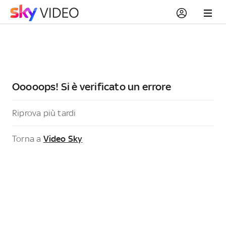
Ooooops! Si è verificato un errore
Riprova più tardi
Torna a
Video Sky