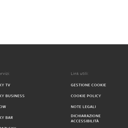
rvizi:
Link utili:
KY TV
GESTIONE COOKIE
KY BUSINESS
COOKIE POLICY
OW
NOTE LEGALI
DICHIARAZIONE
KY BAR
ACCESSIBILITÀ