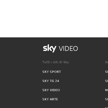
VIDEO
Tutti i siti di Sky:
Se
SKY SPORT
S
SKY TG 24
S
SKY VIDEO
N
SKY ARTE
S