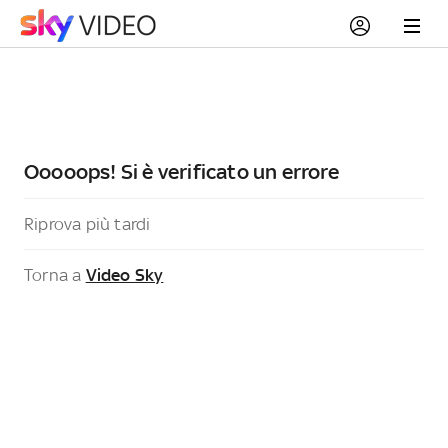
Ooooops! Si è verificato un errore
Riprova più tardi
Torna a
Video Sky