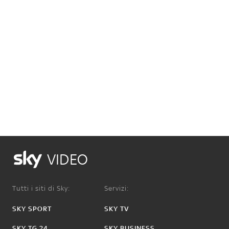
VIDEO
Tutti i siti di Sky:
Servizi:
SKY SPORT
SKY TV
SKY TG 24
SKY BUSINESS