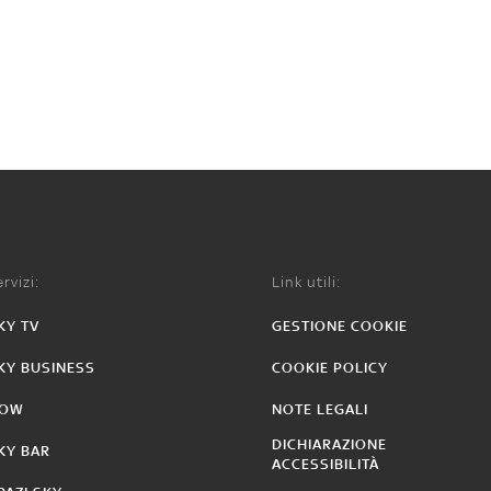
rvizi:
Link utili:
KY TV
GESTIONE COOKIE
KY BUSINESS
COOKIE POLICY
OW
NOTE LEGALI
DICHIARAZIONE
KY BAR
ACCESSIBILITÀ