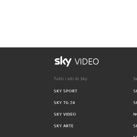
VIDEO
Tutti i siti di Sky:
Se
SKY SPORT
S
SKY TG 24
S
SKY VIDEO
N
SKY ARTE
S