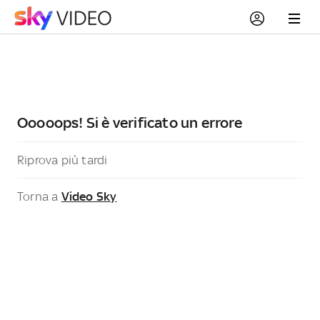
Ooooops! Si è verificato un errore
Riprova più tardi
Torna a
Video Sky