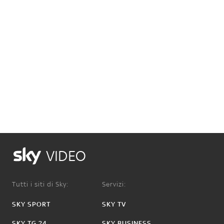
VIDEO
Tutti i siti di Sky:
Servizi:
SKY SPORT
SKY TV
SKY TG 24
SKY BUSINESS