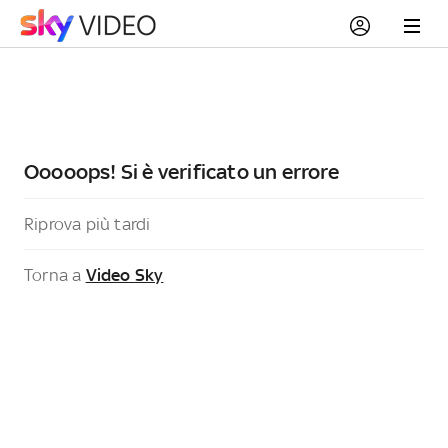
Ooooops! Si è verificato un errore
Riprova più tardi
Torna a
Video Sky