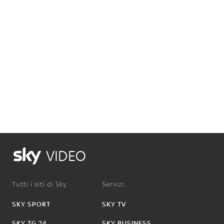
VIDEO
Tutti i siti di Sky:
Servizi:
SKY SPORT
SKY TV
SKY TG 24
SKY BUSINESS