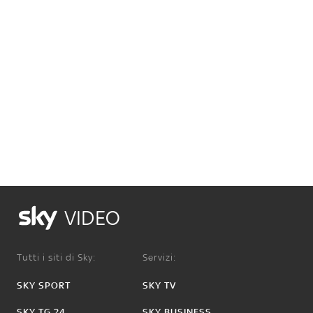
VIDEO
Tutti i siti di Sky:
Servizi:
SKY SPORT
SKY TV
SKY TG 24
SKY BUSINESS