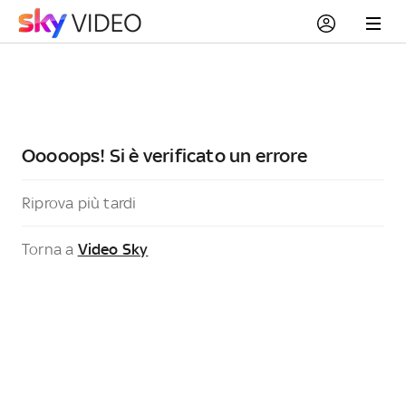
Ooooops! Si è verificato un errore
Riprova più tardi
Torna a
Video Sky