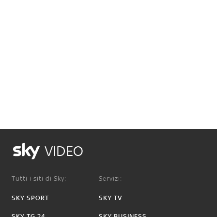
VIDEO
Tutti i siti di Sky:
Servizi:
SKY SPORT
SKY TV
SKY TG 24
SKY BUSINESS