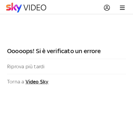
Ooooops! Si è verificato un errore
Riprova più tardi
Torna a
Video Sky