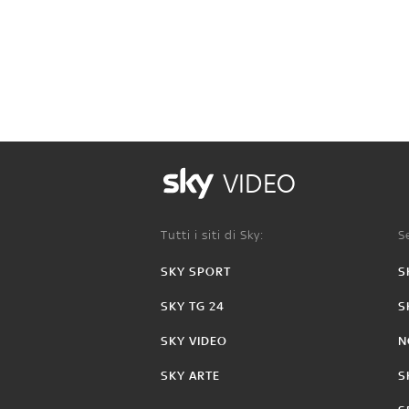
VIDEO
Tutti i siti di Sky:
Se
SKY SPORT
S
SKY TG 24
S
SKY VIDEO
N
SKY ARTE
S