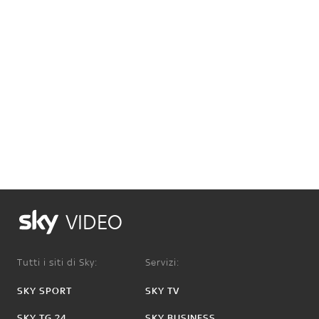
VIDEO
Tutti i siti di Sky:
Servizi:
SKY SPORT
SKY TV
SKY TG 24
SKY BUSINESS