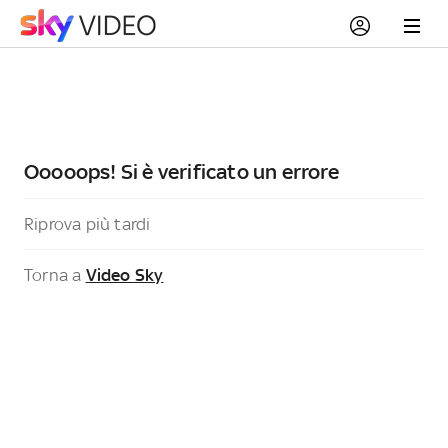
Ooooops! Si è verificato un errore
Riprova più tardi
Torna a
Video Sky