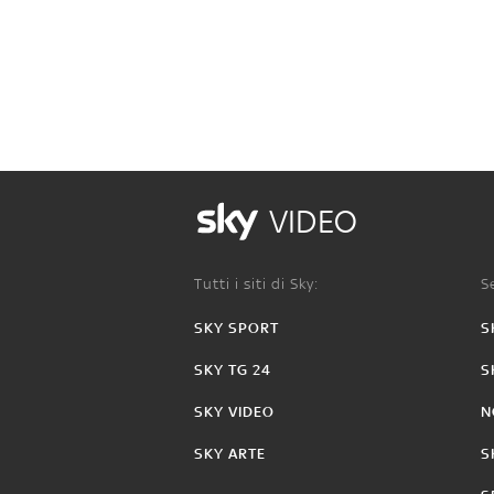
VIDEO
Tutti i siti di Sky:
Se
SKY SPORT
S
SKY TG 24
S
SKY VIDEO
N
SKY ARTE
S