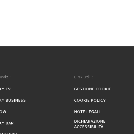
rvizi:
Link utili:
KY TV
GESTIONE COOKIE
KY BUSINESS
COOKIE POLICY
OW
NOTE LEGALI
DICHIARAZIONE
KY BAR
ACCESSIBILITÀ