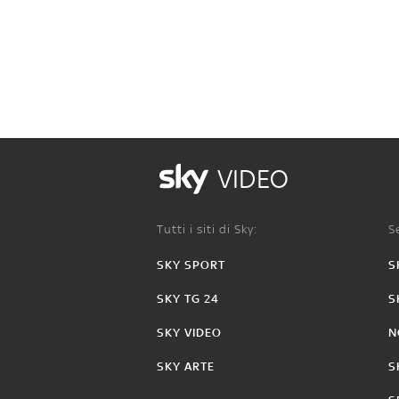
VIDEO
Tutti i siti di Sky:
Se
SKY SPORT
S
SKY TG 24
S
SKY VIDEO
N
SKY ARTE
S