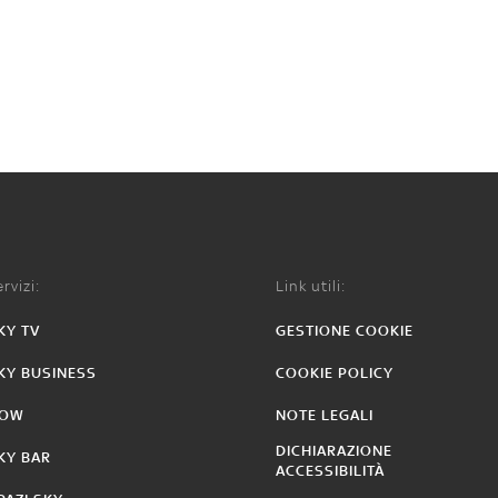
rvizi:
Link utili:
KY TV
GESTIONE COOKIE
KY BUSINESS
COOKIE POLICY
OW
NOTE LEGALI
DICHIARAZIONE
KY BAR
ACCESSIBILITÀ