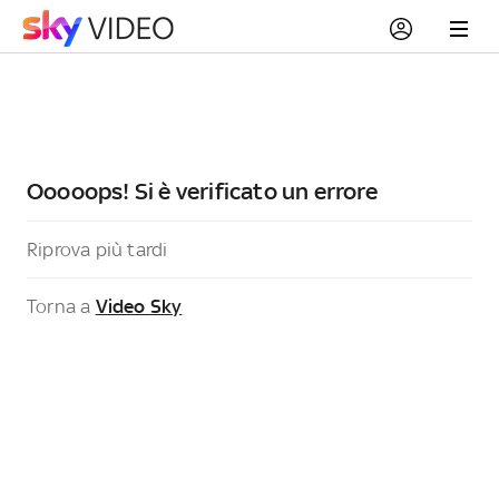
Ooooops! Si è verificato un errore
Riprova più tardi
Torna a
Video Sky