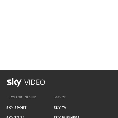
VIDEO
Tutti i siti di Sky:
Servizi:
SKY SPORT
SKY TV
SKY TG 24
SKY BUSINESS