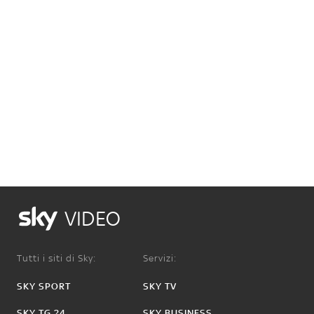
VIDEO
Tutti i siti di Sky:
Servizi:
SKY SPORT
SKY TV
SKY TG 24
SKY BUSINESS