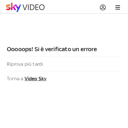
Ooooops! Si è verificato un errore
Riprova più tardi
Torna a
Video Sky