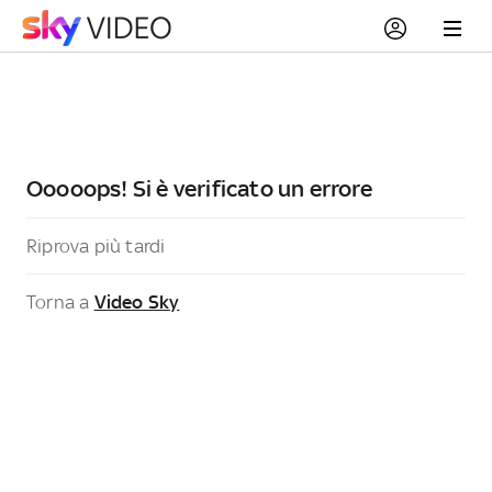
Ooooops! Si è verificato un errore
Riprova più tardi
Torna a
Video Sky