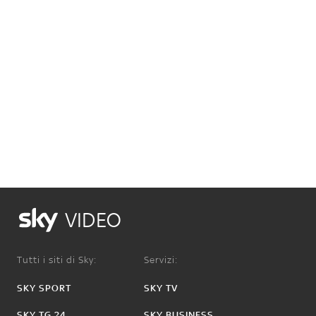
VIDEO
Tutti i siti di Sky:
Servizi:
SKY SPORT
SKY TV
SKY TG 24
SKY BUSINESS