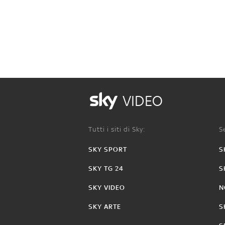
VIDEO
Tutti i siti di Sky:
Se
SKY SPORT
S
SKY TG 24
S
SKY VIDEO
N
SKY ARTE
S