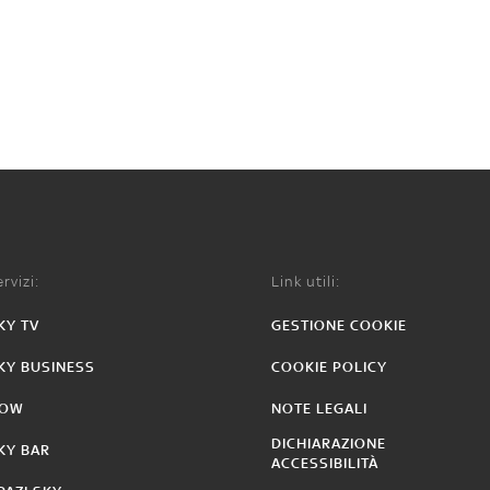
rvizi:
Link utili:
KY TV
GESTIONE COOKIE
KY BUSINESS
COOKIE POLICY
OW
NOTE LEGALI
DICHIARAZIONE
KY BAR
ACCESSIBILITÀ