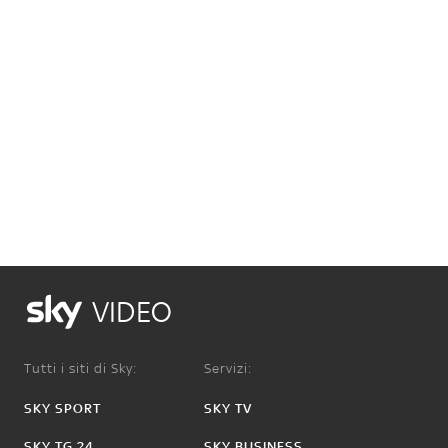
VIDEO
Tutti i siti di Sky:
Servizi:
SKY SPORT
SKY TV
SKY TG 24
SKY BUSINESS