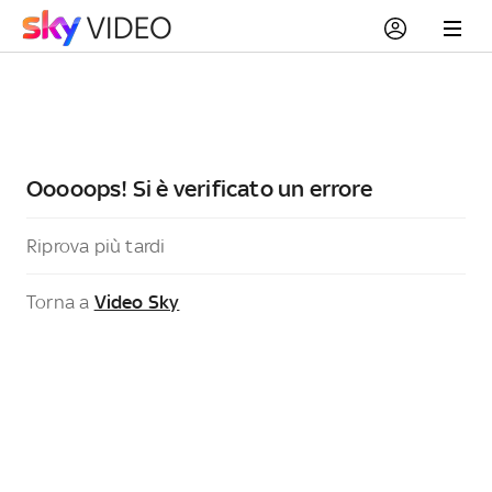
Ooooops! Si è verificato un errore
Riprova più tardi
Torna a
Video Sky