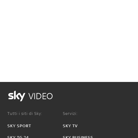
VIDEO
Tutti i siti di Sky:
Servizi:
SKY SPORT
SKY TV
SKY TG 24
SKY BUSINESS