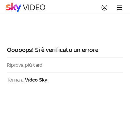
Ooooops! Si è verificato un errore
Riprova più tardi
Torna a
Video Sky