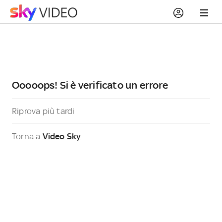
Ooooops! Si è verificato un errore
Riprova più tardi
Torna a
Video Sky