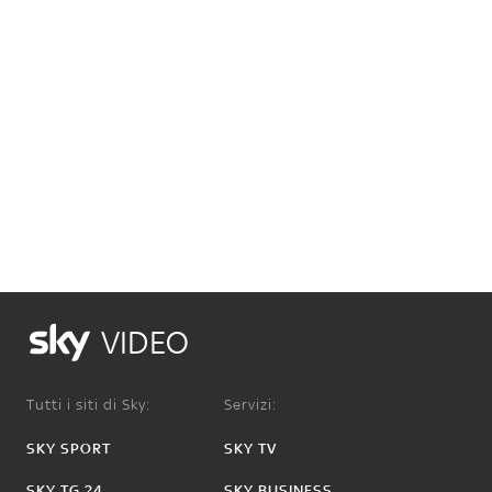
VIDEO
Tutti i siti di Sky:
Servizi:
SKY SPORT
SKY TV
SKY TG 24
SKY BUSINESS