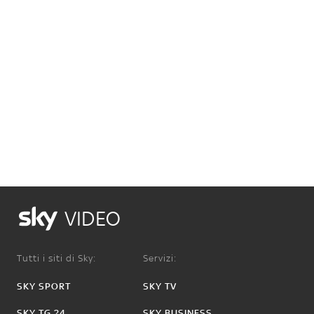
VIDEO
Tutti i siti di Sky:
Servizi:
SKY SPORT
SKY TV
SKY TG 24
SKY BUSINESS