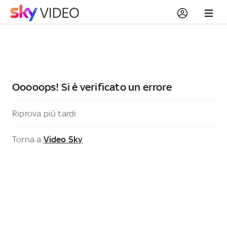
Ooooops! Si è verificato un errore
Riprova più tardi
Torna a
Video Sky