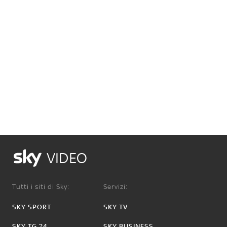
VIDEO
Tutti i siti di Sky:
Servizi:
SKY SPORT
SKY TV
SKY TG 24
SKY BUSINESS