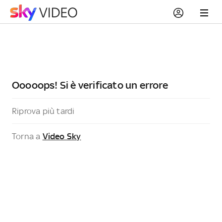
Ooooops! Si è verificato un errore
Riprova più tardi
Torna a
Video Sky