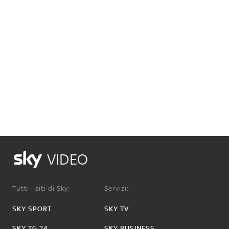
VIDEO
Tutti i siti di Sky:
Servizi:
SKY SPORT
SKY TV
SKY TG 24
SKY BUSINESS