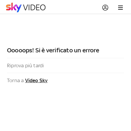
Ooooops! Si è verificato un errore
Riprova più tardi
Torna a
Video Sky