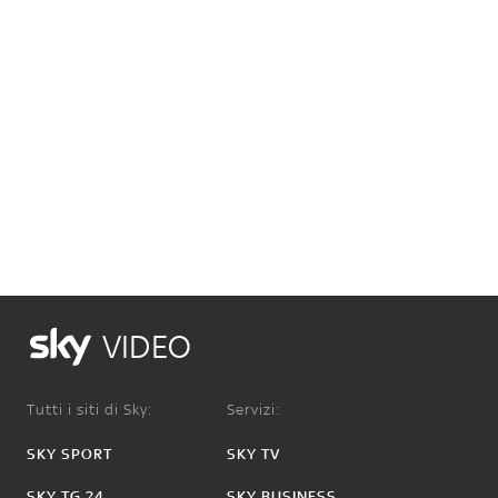
VIDEO
Tutti i siti di Sky:
Servizi:
SKY SPORT
SKY TV
SKY TG 24
SKY BUSINESS