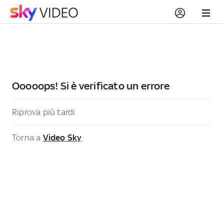
Ooooops! Si è verificato un errore
Riprova più tardi
Torna a
Video Sky