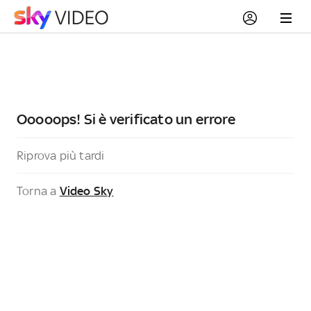
Ooooops! Si è verificato un errore
Riprova più tardi
Torna a
Video Sky