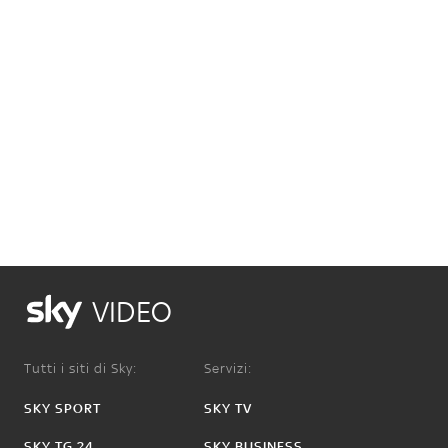
VIDEO
Tutti i siti di Sky:
Servizi:
SKY SPORT
SKY TV
SKY TG 24
SKY BUSINESS