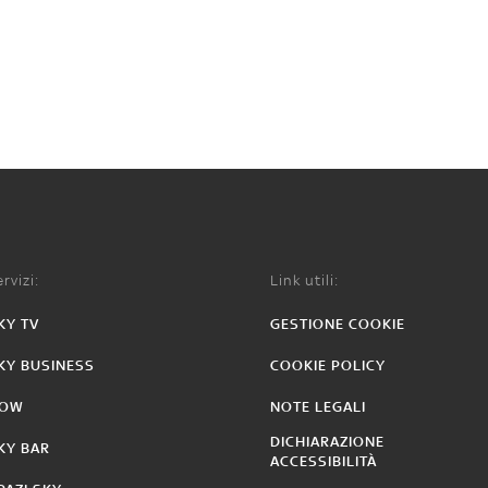
rvizi:
Link utili:
KY TV
GESTIONE COOKIE
KY BUSINESS
COOKIE POLICY
OW
NOTE LEGALI
DICHIARAZIONE
KY BAR
ACCESSIBILITÀ