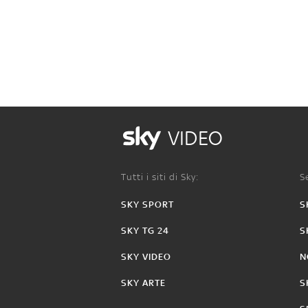
VIDEO
Tutti i siti di Sky:
Se
SKY SPORT
S
SKY TG 24
S
SKY VIDEO
N
SKY ARTE
S