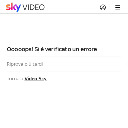
Ooooops! Si è verificato un errore
Riprova più tardi
Torna a
Video Sky