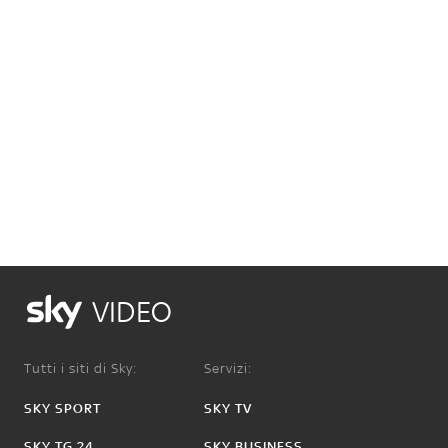
VIDEO
Tutti i siti di Sky:
Servizi:
SKY SPORT
SKY TV
SKY TG 24
SKY BUSINESS