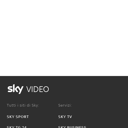
VIDEO
Tutti i siti di Sky:
Servizi:
SKY SPORT
SKY TV
SKY TG 24
SKY BUSINESS