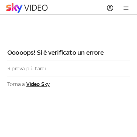
Ooooops! Si è verificato un errore
Riprova più tardi
Torna a
Video Sky