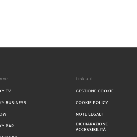
rvizi:
Link utili:
KY TV
GESTIONE COOKIE
KY BUSINESS
COOKIE POLICY
OW
NOTE LEGALI
DICHIARAZIONE
KY BAR
ACCESSIBILITÀ