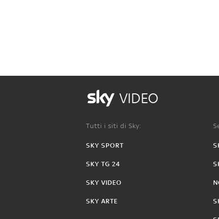
VIDEO
Tutti i siti di Sky:
Se
SKY SPORT
S
SKY TG 24
S
SKY VIDEO
N
SKY ARTE
S