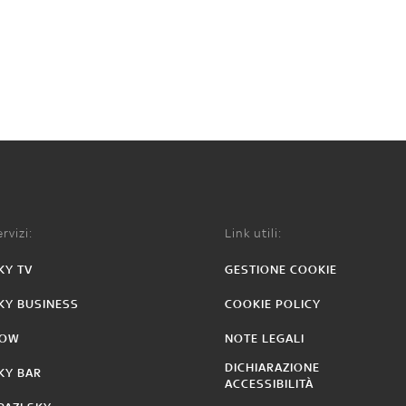
rvizi:
Link utili:
KY TV
GESTIONE COOKIE
KY BUSINESS
COOKIE POLICY
OW
NOTE LEGALI
DICHIARAZIONE
KY BAR
ACCESSIBILITÀ