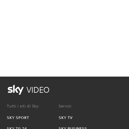
VIDEO
Tutti i siti di Sky:
Servizi:
SKY SPORT
SKY TV
SKY TG 24
SKY BUSINESS