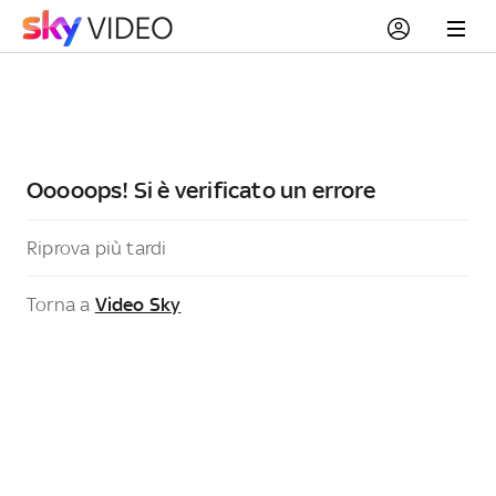
Ooooops! Si è verificato un errore
Riprova più tardi
Torna a
Video Sky