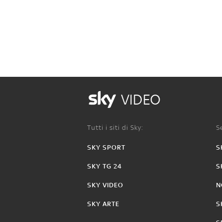
VIDEO
Tutti i siti di Sky:
Se
SKY SPORT
S
SKY TG 24
S
SKY VIDEO
N
SKY ARTE
S