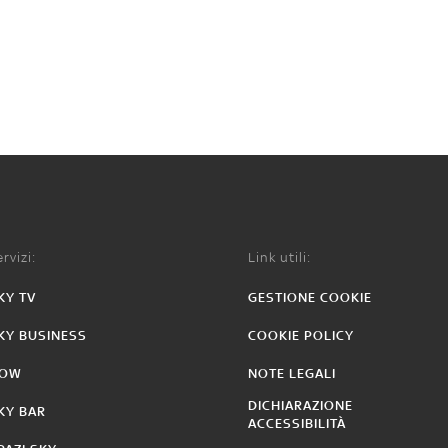
rvizi:
Link utili:
KY TV
GESTIONE COOKIE
KY BUSINESS
COOKIE POLICY
OW
NOTE LEGALI
DICHIARAZIONE
KY BAR
ACCESSIBILITÀ