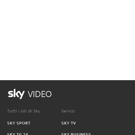
VIDEO
Tutti i siti di Sky:
Servizi:
SKY SPORT
SKY TV
SKY TG 24
SKY BUSINESS