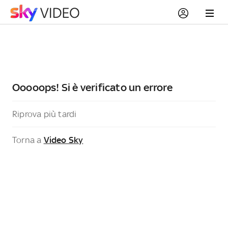
Ooooops! Si è verificato un errore
Riprova più tardi
Torna a
Video Sky