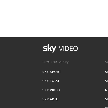
VIDEO
Tutti i siti di Sky:
Se
SKY SPORT
S
SKY TG 24
S
SKY VIDEO
N
SKY ARTE
S