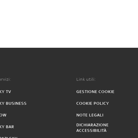
rvizi:
Link utili:
KY TV
GESTIONE COOKIE
KY BUSINESS
COOKIE POLICY
OW
NOTE LEGALI
DICHIARAZIONE
KY BAR
ACCESSIBILITÀ