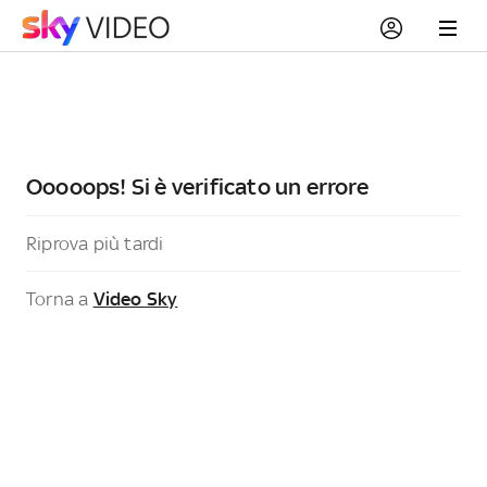
Ooooops! Si è verificato un errore
Riprova più tardi
Torna a
Video Sky