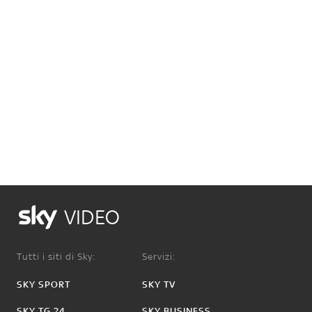
VIDEO
Tutti i siti di Sky:
Servizi:
SKY SPORT
SKY TV
SKY TG 24
SKY BUSINESS