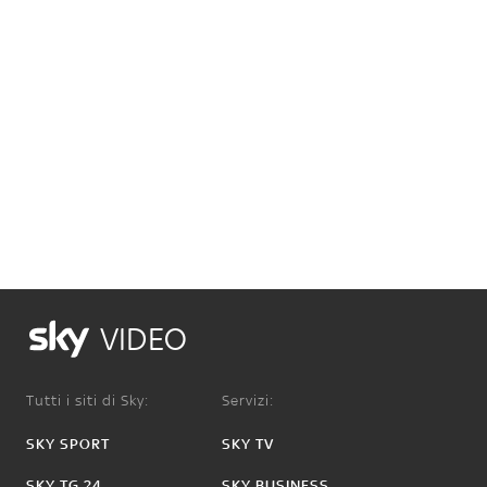
VIDEO
Tutti i siti di Sky:
Servizi:
SKY SPORT
SKY TV
SKY TG 24
SKY BUSINESS