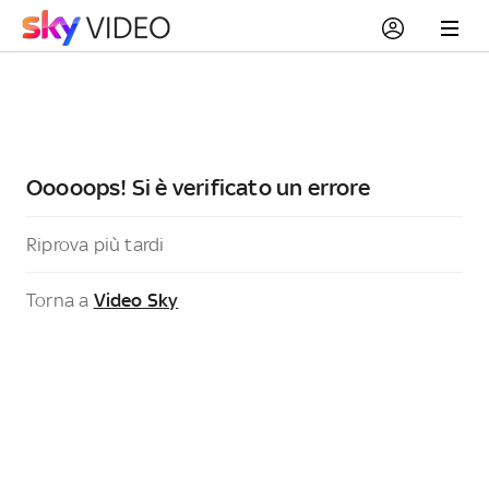
Ooooops! Si è verificato un errore
Riprova più tardi
Torna a
Video Sky