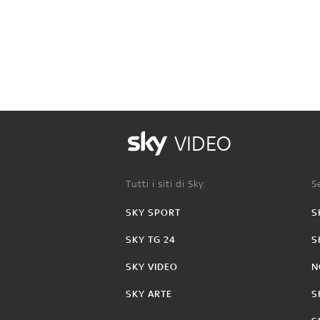
VIDEO
Tutti i siti di Sky:
Se
SKY SPORT
S
SKY TG 24
S
SKY VIDEO
N
SKY ARTE
S