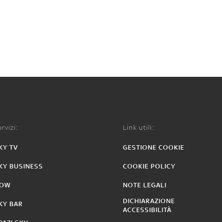
rvizi:
Link utili:
KY TV
GESTIONE COOKIE
KY BUSINESS
COOKIE POLICY
OW
NOTE LEGALI
DICHIARAZIONE
KY BAR
ACCESSIBILITÀ