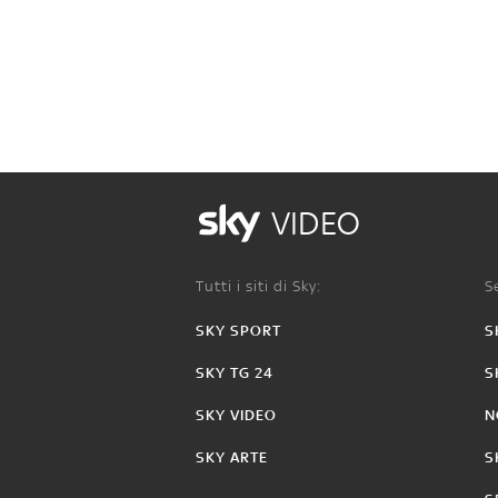
VIDEO
Tutti i siti di Sky:
Se
SKY SPORT
S
SKY TG 24
S
SKY VIDEO
N
SKY ARTE
S