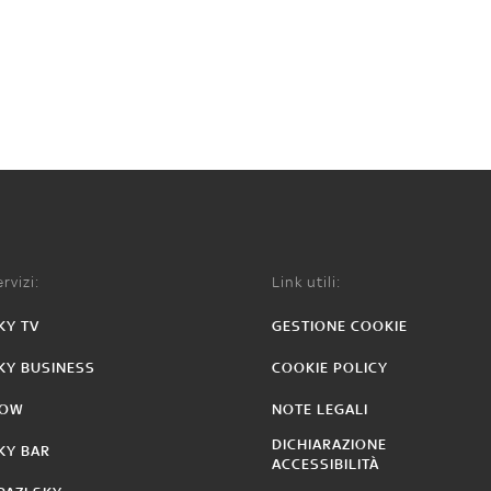
rvizi:
Link utili:
KY TV
GESTIONE COOKIE
KY BUSINESS
COOKIE POLICY
OW
NOTE LEGALI
DICHIARAZIONE
KY BAR
ACCESSIBILITÀ