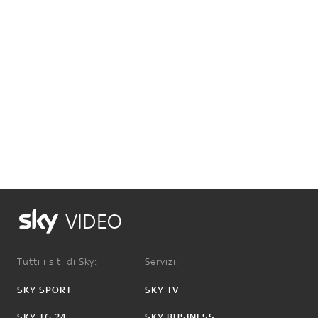
VIDEO
Tutti i siti di Sky:
Servizi:
SKY SPORT
SKY TV
SKY TG 24
SKY BUSINESS