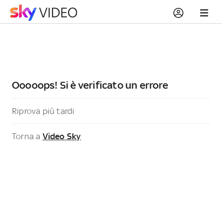
Ooooops! Si è verificato un errore
Riprova più tardi
Torna a
Video Sky