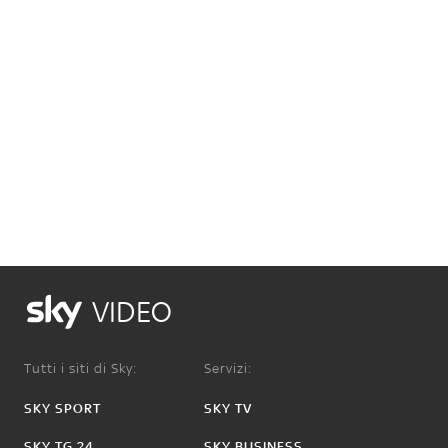
VIDEO
Tutti i siti di Sky:
Servizi:
SKY SPORT
SKY TV
SKY TG 24
SKY BUSINESS