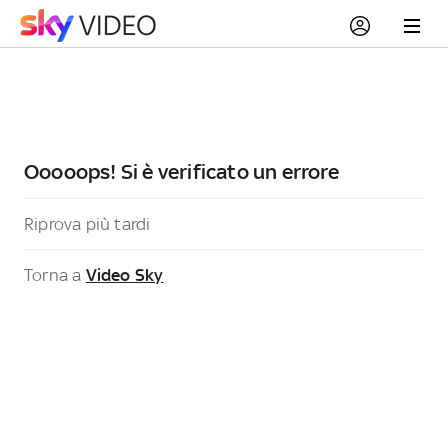
Ooooops! Si è verificato un errore
Riprova più tardi
Torna a
Video Sky