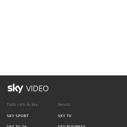
VIDEO
Tutti i siti di Sky:
Servizi:
SKY SPORT
SKY TV
SKY TG 24
SKY BUSINESS