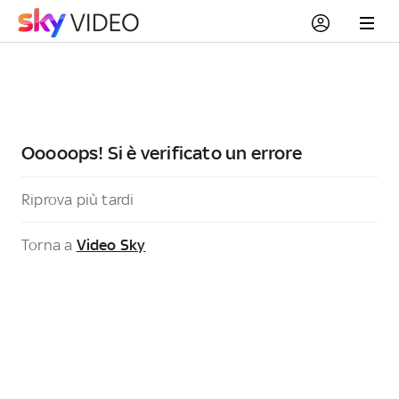
Ooooops! Si è verificato un errore
Riprova più tardi
Torna a
Video Sky