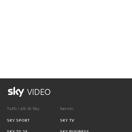
VIDEO
Tutti i siti di Sky:
Servizi:
SKY SPORT
SKY TV
SKY TG 24
SKY BUSINESS