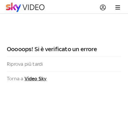
Ooooops! Si è verificato un errore
Riprova più tardi
Torna a
Video Sky