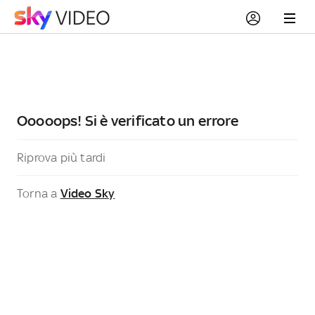
Ooooops! Si è verificato un errore
Riprova più tardi
Torna a
Video Sky