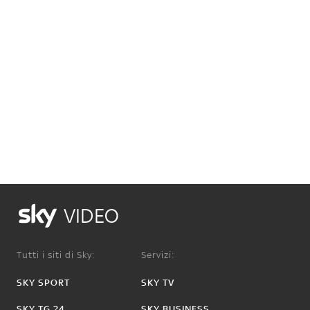
VIDEO
Tutti i siti di Sky:
Servizi:
SKY SPORT
SKY TV
SKY TG 24
SKY BUSINESS