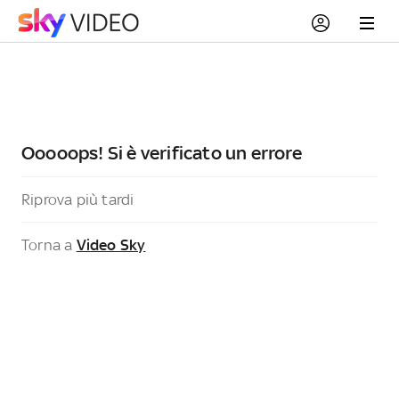
Ooooops! Si è verificato un errore
Riprova più tardi
Torna a
Video Sky