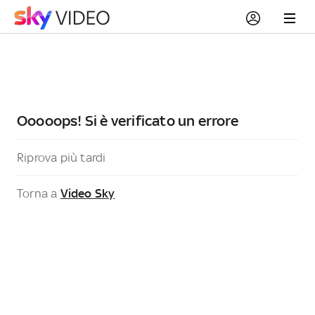
Ooooops! Si è verificato un errore
Riprova più tardi
Torna a
Video Sky