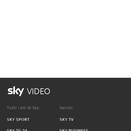
VIDEO
Tutti i siti di Sky:
Servizi:
SKY SPORT
SKY TV
SKY TG 24
SKY BUSINESS