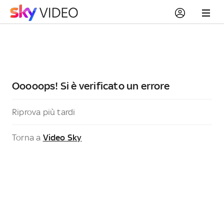
Ooooops! Si è verificato un errore
Riprova più tardi
Torna a
Video Sky