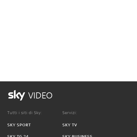
VIDEO
Tutti i siti di Sky:
Servizi:
SKY SPORT
SKY TV
SKY TG 24
SKY BUSINESS