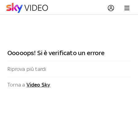
Ooooops! Si è verificato un errore
Riprova più tardi
Torna a
Video Sky