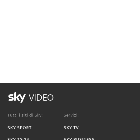
VIDEO
Tutti i siti di Sky:
Servizi:
SKY SPORT
SKY TV
SKY TG 24
SKY BUSINESS