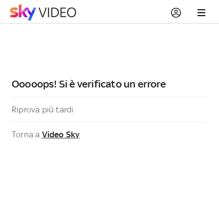
Ooooops! Si è verificato un errore
Riprova più tardi
Torna a
Video Sky