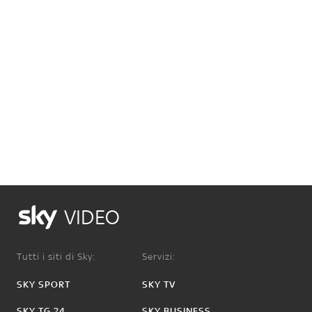
VIDEO
Tutti i siti di Sky:
Servizi:
SKY SPORT
SKY TV
SKY TG 24
SKY BUSINESS