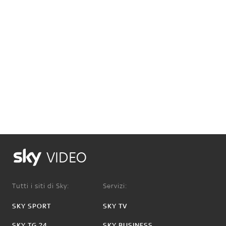
VIDEO
Tutti i siti di Sky:
Servizi:
SKY SPORT
SKY TV
SKY TG 24
SKY BUSINESS