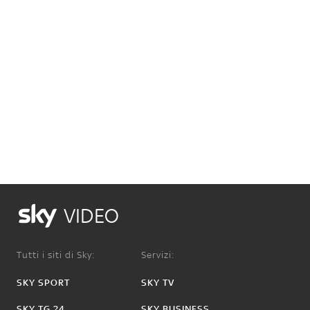
VIDEO
Tutti i siti di Sky:
Servizi:
SKY SPORT
SKY TV
SKY TG 24
SKY BUSINESS